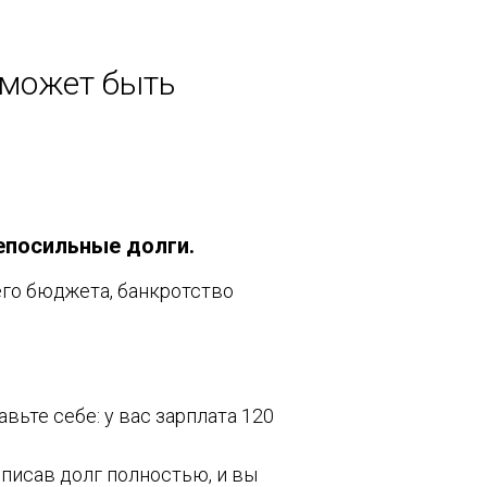
о может быть
епосильные долги.
го бюджета, банкротство
ьте себе: у вас зарплата 120
списав долг полностью, и вы