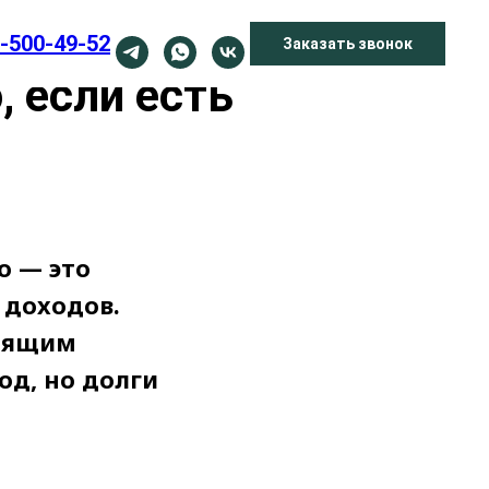
-500-49-52
Заказать звонок
, если есть
о — это
 доходов.
одящим
од, но долги