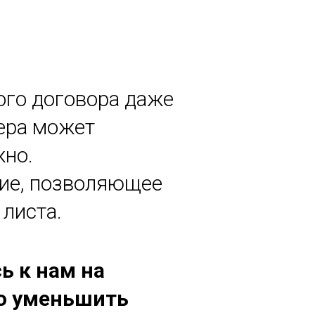
ого договора даже
ера может
жно.
ние, позволяющее
 листа.
ь к нам на
но уменьшить