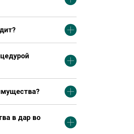
едит?
оцедурой
 имущества?
ва в дар во