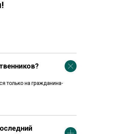
!
ственников?
я только на гражданина-
последний