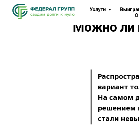
Услуги
Выигра
О
Можно ли п
Распростра
вариант то
На самом 
решением и
стали нев