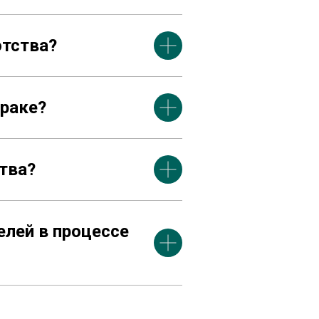
отства?
браке?
тва?
елей в процессе