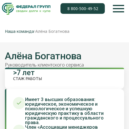
8 800-500-49-52
Наша команда
Алёна Богатнова
Алёна Богатнова
Руководитель клиентского сервиса
>7 лет
СТАЖ РАБОТЫ
Имеет 3 высших образования:
юридическое, экономическое и
психологическое и успешную
юридическую практику в области
гражданского и процессуального
права.
Член «Ассоциации менеджеров
России»
Получить консультацию
BogatnovaA@federal-grupp.ru