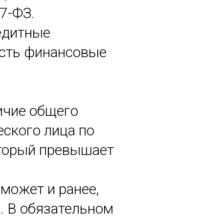
7-ФЗ.
едитные
есть финансовые
ичие общего
еского лица по
оторый превышает
может и ранее,
я. В обязательном