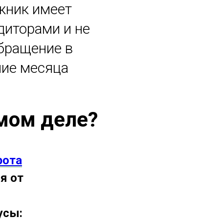
лжник имеет
диторами и не
бращение в
ние месяца
амом деле?
рота
я от
усы: