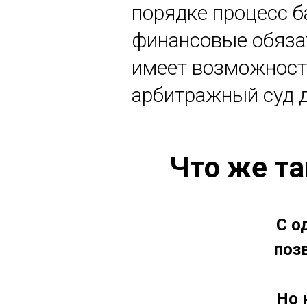
порядке процесс б
финансовые обязат
имеет возможност
арбитражный суд 
Что же та
С о
поз
Но 