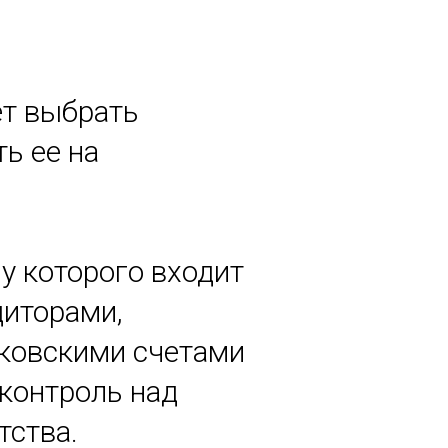
ет выбрать
ь ее на
у которого входит
диторами,
нковскими счетами
 контроль над
тства.