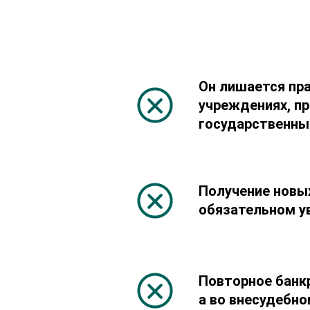
Он лишается пра
учреждениях, пр
государственны
Получение новых
обязательном у
Повторное банкр
а во внесудебно