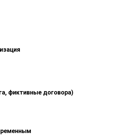
лизация
а, фиктивные договора)
евременным