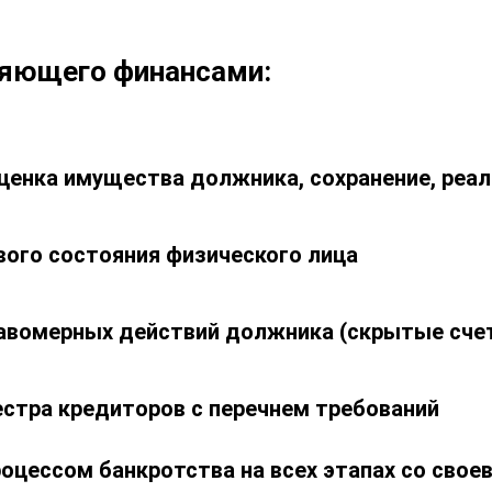
ляющего финансами:
оценка имущества должника, сохранение, реа
вого состояния физического лица
авомерных действий должника (скрытые счет
естра кредиторов с перечнем требований
роцессом банкротства на всех этапах со сво