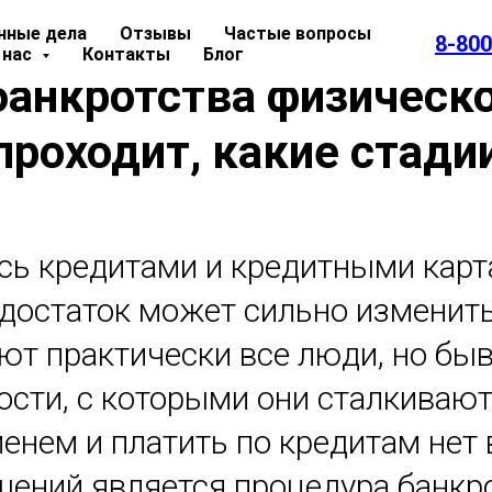
нные дела
Отзывы
Частые вопросы
8-800
 нас
Контакты
Блог
анкротства физическо
проходит, какие стади
сь кредитами и кредитными карта
ш достаток может сильно изменит
т практически все люди, но быва
сти, с которыми они сталкивают
енем и платить по кредитам нет
шений является процедура банкро