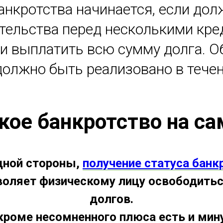
анкротства начинается, если до
ельства перед несколькими кре
и выплатить всю сумму долга. О
должно быть реализовано в тече
кое банкротство на с
дной стороны,
получение статуса банк
воляет физическому лицу освободитьс
долгов.
кроме несомненного плюса есть и мин