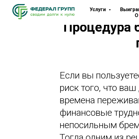
Услуги
Выигра
О
Процедура б
Если вы пользуете
риск того, что ва
времена переживаю
финансовые трудно
непосильным брем
Тогда одним из ре