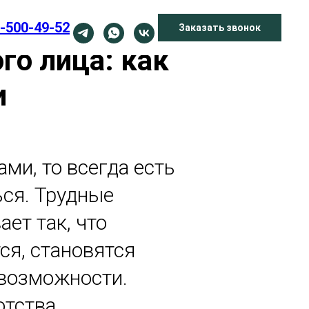
-500-49-52
Заказать звонок
го лица: как
и
ми, то всегда есть
ься. Трудные
ет так, что
ся, становятся
 возможности.
тства.