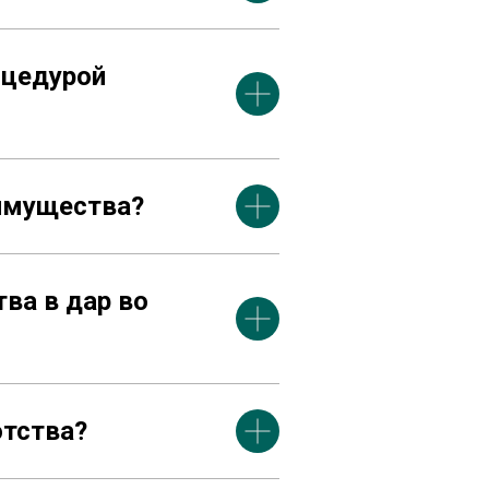
оцедурой
 имущества?
ва в дар во
отства?