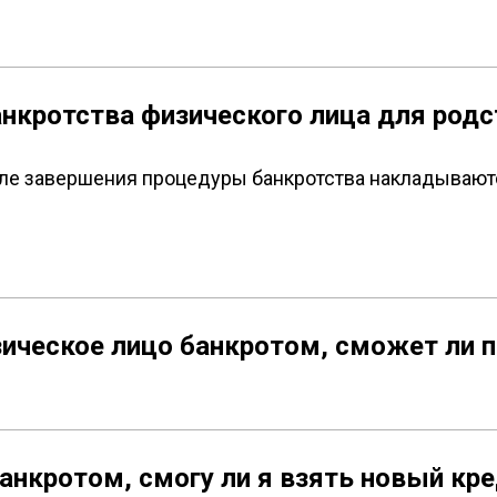
анкротства физического лица для род
сле завершения процедуры банкротства накладываютс
зическое лицо банкротом, сможет ли 
анкротом, смогу ли я взять новый кр