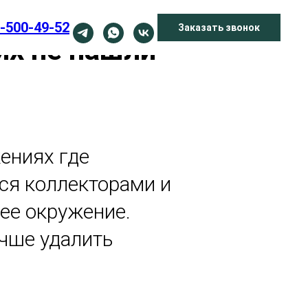
-500-49-52
Заказать звонок
их не нашли
ениях где
ся коллекторами и
ее окружение.
учше удалить