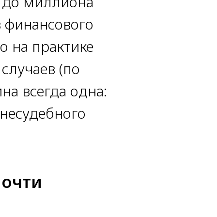
и до миллиона
з финансового
о на практике
случаев (по
на всегда одна:
внесудебного
почти