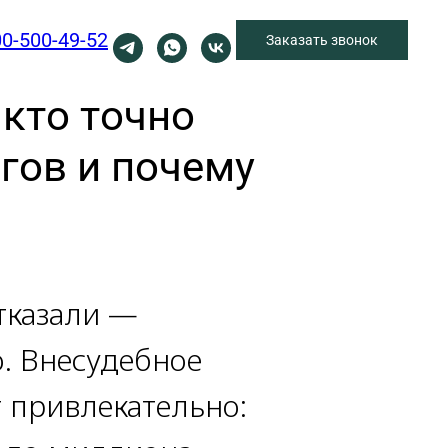
00-500-49-52
Заказать звонок
 кто точно
гов и почему
тказали —
. Внесудебное
 привлекательно: