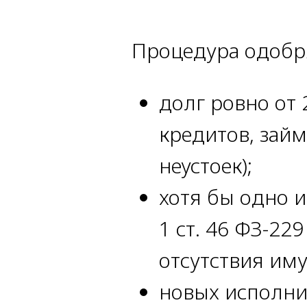
Процедура одобря
долг ровно от 
кредитов, займ
неустоек);
хотя бы одно и
1 ст. 46 ФЗ-22
отсутствия иму
новых исполни