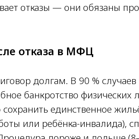
ет отказы — они обязаны пров
сле отказа в МФЦ
риговор долгам. В 90 % случае
ебное банкротство физических 
 сохранить единственное жиль
боты или ребёнка-инвалида), с
 Процедура дороже и дольше (8–