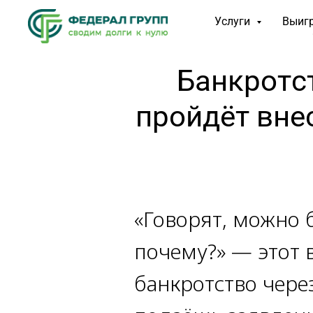
Услуги
Выиг
Банкротст
пройдёт вне
«Говорят, можно 
почему?» — этот 
банкротство чере