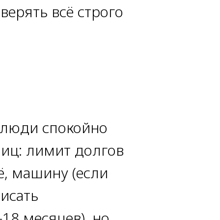
ерять всё строго
в люди спокойно
лиц: лимит долгов
ё, машину (если
писать
18 месяцев), но