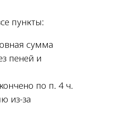
се пункты:
новная сумма
ез пеней и
ончено по п. 4 ч.
лю из-за