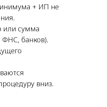
инимума + ИП не
ния.
р или сумма
 ФНС, банков).
дущего
ываются
процедуру вниз.