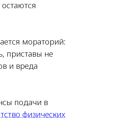
 остаются
ается мораторий:
, приставы не
ов и вреда
нсы подачи в
тство физических