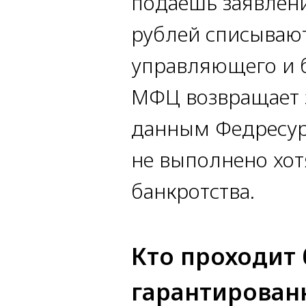
подаёшь заявлен
рублей списывают
управляющего и б
МФЦ возвращает з
данным Федресурс
не выполнено хот
банкротства.
Кто проходит
гарантирован